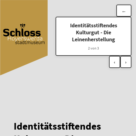
←
Identitätsstiftendes
Kulturgut - Die
Leinenherstellung
2 von 3
‹
›
Identitätsstiftendes