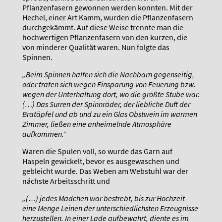
Pflanzenfasern gewonnen werden konnten. Mit der
Hechel, einer Art Kamm, wurden die Pflanzenfasern
durchgekämmt. Auf diese Weise trennte man die
hochwertigen Pflanzenfasern von den kurzen, die
von minderer Qualität waren. Nun folgte das
Spinnen.
„Beim Spinnen halfen sich die Nachbarn gegenseitig,
oder trafen sich wegen Einsparung von
Feuerung bzw.
wegen der Unterhaltung dort, wo die größte Stube war.
(…) Das Surren der Spinnräder,
der liebliche Duft der
Bratäpfel und ab und zu ein Glas Obstwein im warmen
Zimmer, ließen
eine anheimelnde Atmosphäre
aufkommen.“
Waren die Spulen voll, so wurde das Garn auf
Haspeln gewickelt, bevor es ausgewaschen und
gebleicht wurde. Das Weben am Webstuhl war der
nächste Arbeitsschritt und
„(…) jedes
Mädchen war bestrebt, bis zur Hochzeit
eine Menge Leinen der unterschiedlichsten Erzeugnisse
herzustellen. In einer Lade aufbewahrt, diente es im