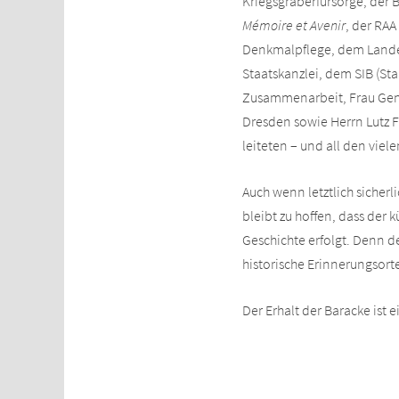
Kriegsgräberfürsorge, der 
Mémoire et Avenir
, der RAA
Denkmalpflege, dem Landesa
Staatskanzlei, dem SIB (S
Zusammenarbeit, Frau Gene
Dresden sowie Herrn Lutz F
leiteten – und all den vie
Auch wenn letztlich siche
bleibt zu hoffen, dass der
Geschichte erfolgt. Denn d
historische Erinnerungsort
Der Erhalt der Baracke ist 