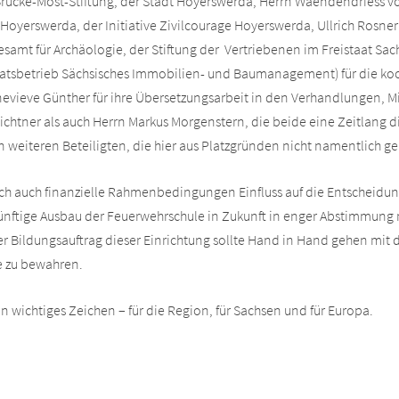
Brücke-Most-Stiftung, der Stadt Hoyerswerda, Herrn Waendendriess v
 Hoyerswerda, der Initiative Zivilcourage Hoyerswerda, Ullrich Rosn
mt für Archäologie, der Stiftung der Vertriebenen im Freistaat Sac
taatsbetrieb Sächsisches Immobilien- und Baumanagement) für die ko
vieve Günther für ihre Übersetzungsarbeit in den Verhandlungen, M
ichtner als auch Herrn Markus Morgenstern, die beide eine Zeitlang 
len weiteren Beteiligten, die hier aus Platzgründen nicht namentlich
rlich auch finanzielle Rahmenbedingungen Einfluss auf die Entschei
 künftige Ausbau der Feuerwehrschule in Zukunft in enger Abstimmung 
er Bildungsauftrag dieser Einrichtung sollte Hand in Hand gehen mit
e zu bewahren.
ein wichtiges Zeichen – für die Region, für Sachsen und für Europa.