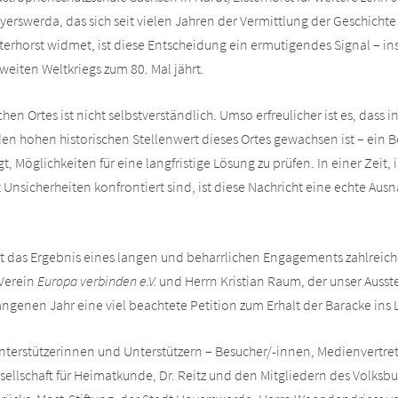
rswerda, das sich seit vielen Jahren der Vermittlung der Geschicht
terhorst widmet, ist diese Entscheidung ein ermutigendes Signal – i
weiten Weltkriegs zum 80. Mal jährt.
hen Ortes ist nicht selbstverständlich. Umso erfreulicher ist es, dass i
den hohen historischen Stellenwert dieses Ortes gewachsen ist – ein B
gt, Möglichkeiten für eine langfristige Lösung zu prüfen. In einer Zeit, i
Unsicherheiten konfrontiert sind, ist diese Nachricht eine echte Au
etzt das Ergebnis eines langen und beharrlichen Engagements zahlreich
Verein
Europa verbinden e.V.
und Herrn Kristian Raum, der unser Ausst
angenen Jahr eine viel beachtete Petition zum Erhalt der Baracke ins 
nterstützerinnen und Unterstützern – Besucher/-innen, Medienvertre
ellschaft für Heimatkunde, Dr. Reitz und den Mitgliedern des Volks