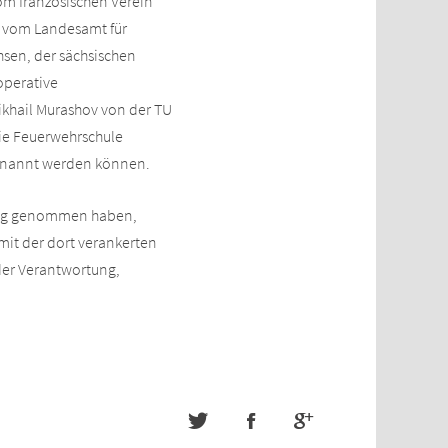
om französischen Verein
er vom Landesamt für
hsen, der sächsischen
operative
ikhail Murashov von der TU
die Feuerwehrschule
 genannt werden können.
dung genommen haben,
mit der dort verankerten
 der Verantwortung,