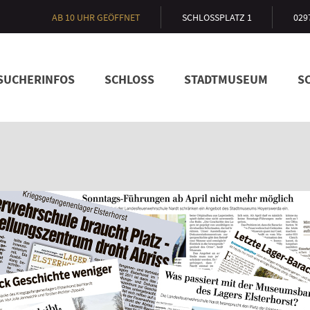
AB 10 UHR GEÖFFNET
SCHLOSSPLATZ 1
029
SUCHERINFOS
SCHLOSS
STADTMUSEUM
SC