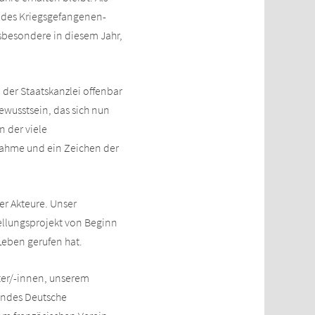
e des Kriegsgefangenen-
nsbesondere in diesem Jahr,
n der Staatskanzlei offenbar
ewusstsein, das sich nun
n der viele
snahme und ein Zeichen der
er Akteure. Unser
ellungsprojekt von Beginn
Leben gerufen hat.
ter/-innen, unserem
bundes Deutsche