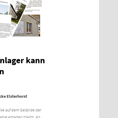
nlager kann
en
acke
Elsterhorst
acke auf dem Gelände der
hre erhalten bleibt. Als