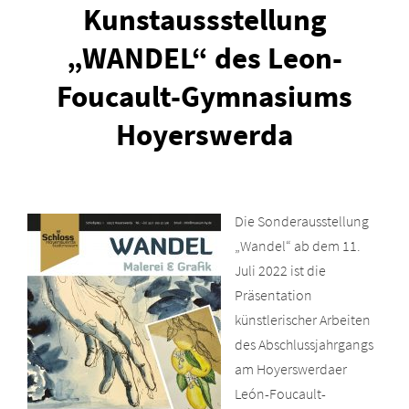
Kunstaussstellung
„WANDEL“ des Leon-
Foucault-Gymnasiums
Hoyerswerda
Die Sonderausstellung
„Wandel“ ab dem 11.
Juli 2022 ist die
Präsentation
künstlerischer Arbeiten
des Abschlussjahrgangs
am Hoyerswerdaer
León-Foucault-