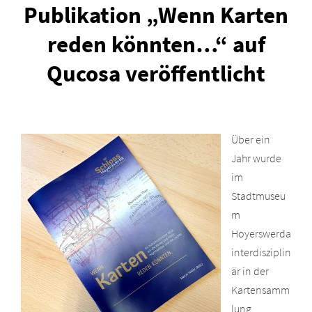
Publikation „Wenn Karten
reden könnten…“ auf
Qucosa veröffentlicht
Über ein
Jahr wurde
im
Stadtmuseu
m
Hoyerswerda
interdisziplin
är in der
Kartensamm
lung