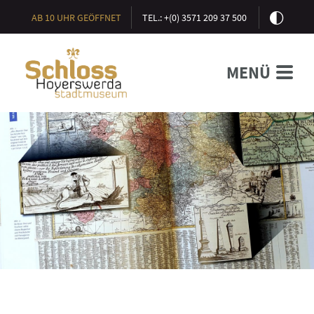
AB 10 UHR GEÖFFNET
TEL.: +(0) 3571 209 37 500
MENÜ