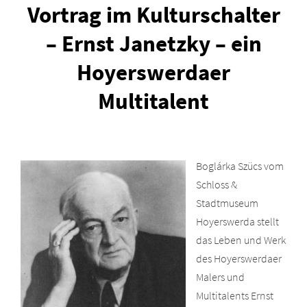
Vortrag im Kulturschalter
– Ernst Janetzky – ein
Hoyerswerdaer
Multitalent
Boglárka Szücs vom
Schloss &
Stadtmuseum
Hoyerswerda stellt
das Leben und Werk
des Hoyerswerdaer
Malers und
Multitalents Ernst