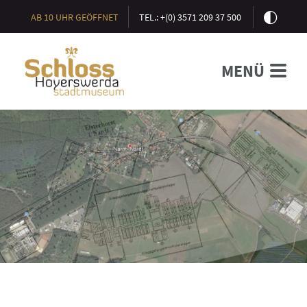
AB 10 UHR GEÖFFNET
TEL.: +(0) 3571 209 37 500
MENÜ