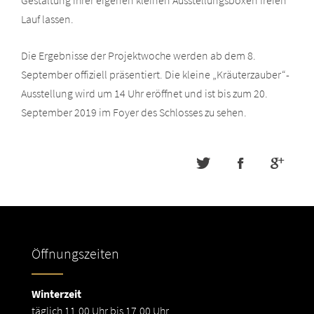
Lauf lassen.
Die Ergebnisse der Projektwoche werden ab dem 8.
September offiziell präsentiert. Die kleine „Kräuterzauber“-
Ausstellung wird um 14 Uhr eröffnet und ist bis zum 20.
September 2019 im Foyer des Schlosses zu sehen.
Öffnungszeiten
Winterzeit
täglich 11.00 Uhr bis 17.00 Uhr