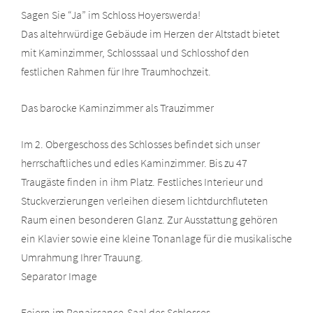
Sagen Sie “Ja” im Schloss Hoyerswerda!
Das altehrwürdige Gebäude im Herzen der Altstadt bietet
mit Kaminzimmer, Schlosssaal und Schlosshof den
festlichen Rahmen für Ihre Traumhochzeit.
Das barocke Kaminzimmer als Trauzimmer
Im 2. Obergeschoss des Schlosses befindet sich unser
herrschaftliches und edles Kaminzimmer. Bis zu 47
Traugäste finden in ihm Platz. Festliches Interieur und
Stuckverzierungen verleihen diesem lichtdurchfluteten
Raum einen besonderen Glanz. Zur Ausstattung gehören
ein Klavier sowie eine kleine Tonanlage für die musikalische
Umrahmung Ihrer Trauung.
Separator Image
Feiern im Renaissance-Saal des Schlosses