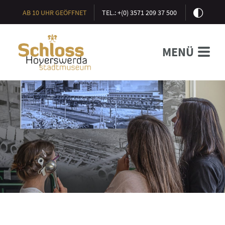
AB 10 UHR GEÖFFNET
TEL.: +(0) 3571 209 37 500
MENÜ