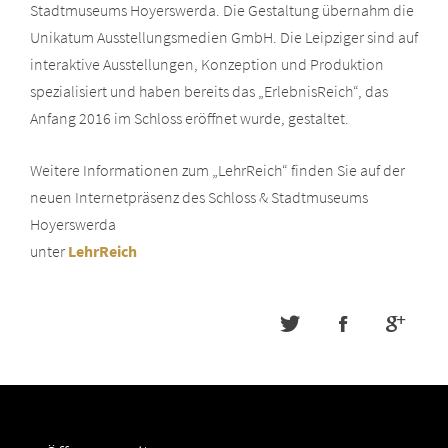
Stadtmuseums Hoyerswerda. Die Gestaltung übernahm die
Unikatum Ausstellungsmedien GmbH. Die Leipziger sind auf
interaktive Ausstellungen, Konzeption und Produktion
spezialisiert und haben bereits das „ErlebnisReich“, das
Anfang 2016 im Schloss eröffnet wurde, gestaltet.
Weitere Informationen zum „LehrReich“ finden Sie auf der
neuen Internetpräsenz des Schloss & Stadtmuseums
Hoyerswerda
unter
LehrReich