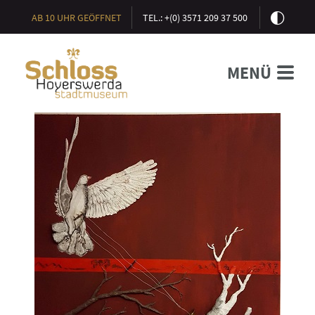
AB 10 UHR GEÖFFNET
TEL.: +(0) 3571 209 37 500
MENÜ